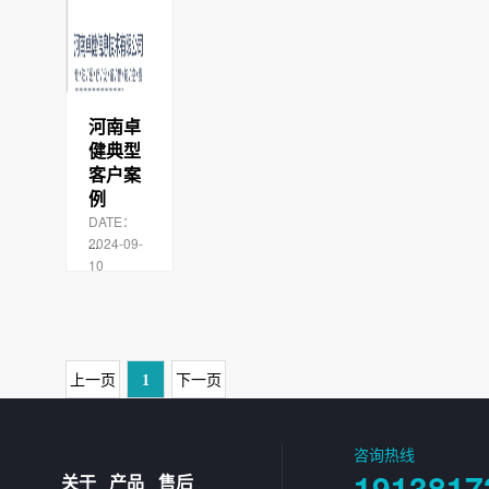
河南卓
健典型
客户案
例
DATE：
2024-09-
...
10
上一页
1
下一页
咨询热线
1913817
关于
产品
售后