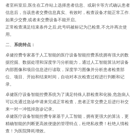
者至科室后
,医
生
在工作站上选择患者信息、或刷卡等方式确认患者
信息后，当该患者交费信息真实、有效时，检查设备才能正常工作
.
如果少交费,或者未交费设备不能开启
。
正常检查满足结束条件之后
,此号码被标记为已检查,不允许再次使
用
。
二、
系统特点：
卓健控费专家基于人工智能的医疗设备智能控费系统拥有强大的数
据挖掘、数据处理和深度学习分析能力，通过人工智能算法对设备
内部图像和项目信息进行读取，深度学习图像并分析患者检查部
位、项目、开始和结束时间，自动对本次检查过程进行判断和记
录。
卓健医疗设备智能控费系统
为了满足特殊人群检查
和
化验
,危急病人
可以先通过急诊申请来完成正常检查，
患者正常
交费之后进行补交
来一对一冲抵掉急诊记录。
卓健医疗设备智能控费专家基于人工智能，拥有更强大的算法，更
精确智能的判断更高效便捷的管理特点，杜绝私收费！杜绝人情检
查！为医院降耗增效。