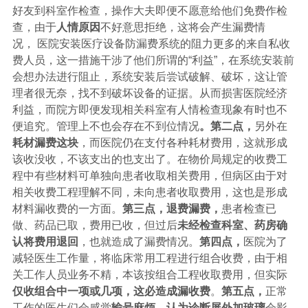
好友到科室作检查，操作大夫即便不愿意给他们免费作检
查，由于
人情原因
不好意思拒绝，这将会产生漏费情
况，
医院安装医疗设备防漏费系统的阻力更多的来自私收
费人员，这一措施干涉了他们所谓的
“利益”，在系统安装前
会想办法进行阻止，系统安装后尝试破解、破坏，这让管
理者很无奈，找不到破坏设备的证据。从而损害医院经济
利益，而院方即便发现相关科室有人情检查现象有时也不
便追究。管理上不
也会存在不到位情况
。
第二点，
另外在
耗材漏费这块
，而医院仍在支付各种耗材费用，这就形成
该收没收，不该支出的也支出了。在物价局规定的收费工
程中有些材料可单独向患者收取相关费用，但病区由于对
相关收费工程理解不同，未向患者收取费用，这也是形成
材料漏收费的一方面。
第三点，退费漏费，
患者检查已
做、药品已取，费用已收，但过后
未经检查科室、药房确
认将费用退回
，也就造成了漏费情况。
第四点，
医院为了
减轻医生工作量，将临床常用工程进行组合收费，由于相
关工作人员业务不精，本该按组合工程收取费用，但实际
仅收组合中一项或几项，这必造成漏收费
。
第五点，
正常
工作的医生们会感觉
输号麻烦、认为诊断屏外加玻璃
会影