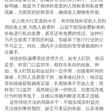
标明确，就是为了根绝科室里的人情检查和私收费
现象，为医院把好财源关，确保收入都物有所值。
在人情大行其道的今天，有些医技科室的人员利
用职务之便,为熟人检查时，以低于医院收费标准的
价格进行私自收费，甚至还有免费的情况。这种行
为不仅损害了医院的利益，也破坏了医疗行业的公
平与正义。对此，国内不少医院的管理者都感到十
分棘手。
传统的防漏费系统管理方式，如专人盯防、电话
监管、科室门口监控等，都存在各自的短板。例
如，专人盯防起初会起到一定作用，但随着时间的
推移，盯防人员易受干扰，效果难以持久；电话监
管则很难获取确凿证据，长期效果不尽如人意；而
科室门口监控，虽然能记录一些情况，但查找违规
行为时效率低下，且难以准确判断是否真正违规。
这些传统方法的局限在于：不能实现实时监控、
无法做到事前预防、缺乏可查证的依据、以及准确